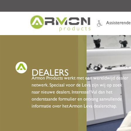
Assisterende
DEALERS
Armon Products werkt met een wereldwijd dealer
netwerk. Speciaal voor de Leva zijn wij op zoek
naar nieuwe dealers. Interesse? Vul dan het
onderstaande formulier en ontvang aanvullende
informatie over het Armon Leva dealerschap.