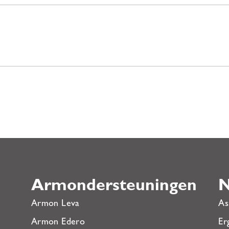
Armondersteuningen
N
Armon Leva
As
Armon Edero
Er