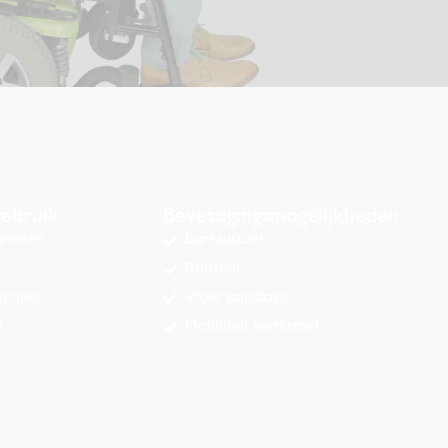
ebruik
Bevestigingsmogelijkheden
drinken
Bureaustoel
Rolstoel
 tillen
Vloer standaard
d
Mobiliteit werkstoel