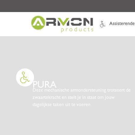
Assisterende
PURA
Deze mechanische armondersteuning trotseert de
zwaartekracht en stelt je in staat om jouw
dagelijkse taken uit te voeren.