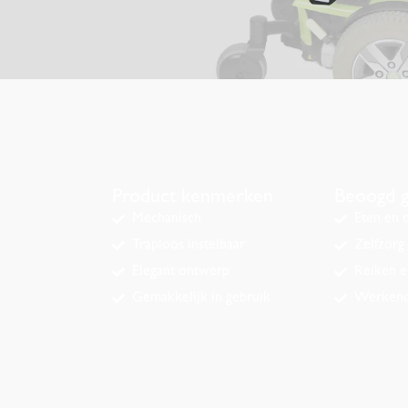
Product kenmerken
Beoogd g
Mechanisch
Eten en 
Traploos instelbaar
Zelfzorg
Elegant ontwerp
Reiken en
Gemakkelijk in gebruik
Werken