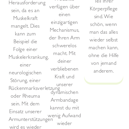
Teil Ihrer
Herausforderung
verfügen über
Körperpflege
sein, da es an
einen
sind. Wie
Muskelkraft
einzigartigen
schön, wenn
mangelt. Dies
Mechanismus,
man das alles
kann zum
der Ihren Arm
wieder selbst
Beispiel die
schwerelos
machen kann,
Folge einer
macht. Mit
ohne die Hilfe
Muskelerkrankung,
deiner
von jemand
einer
verbliebenen
anderem.
neurologischen
Kraft und
Störung, einer
unserer
Rückenmarksverletzung
dynamischen
oder Rheuma
Armbandage
sein. Mit dem
kannst du mit
Einsatz unserer
wenig Aufwand
Armunterstützungen
wieder
wird es wieder