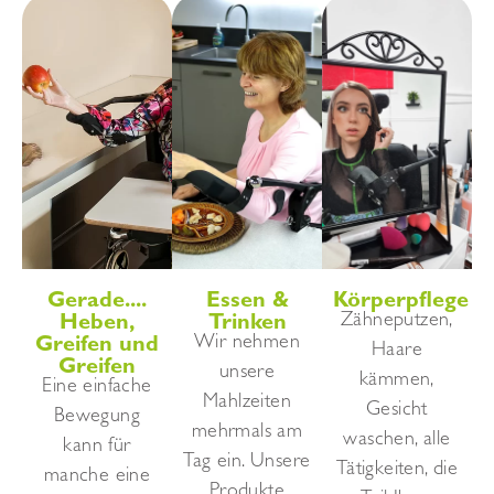
Gerade....
Essen &
Körperpflege
Zähneputzen,
Heben,
Trinken
Wir nehmen
Greifen und
Haare
Greifen
unsere
kämmen,
Eine einfache
Mahlzeiten
Gesicht
Bewegung
mehrmals am
waschen, alle
kann für
Tag ein. Unsere
Tätigkeiten, die
manche eine
Produkte